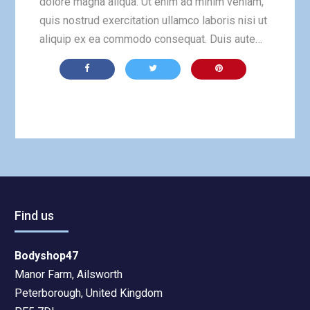
dolore magna aliqua. Ut enim ad minim veniam,
quis nostrud exercitation ullamco laboris nisi ut
aliquip ex ea commodo consequat. Duis aute…
Find us
Bodyshop47
Manor Farm, Ailsworth
Peterborough, United Kingdom