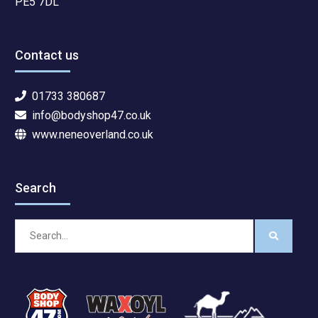
PE5 7DL
Contact us
01733 380687
info@bodyshop47.co.uk
www.neneoverland.co.uk
Search
Search
for: